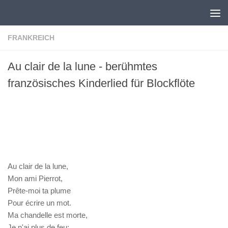
Zum Inhalt springen
FRANKREICH
Au clair de la lune - berühmtes
französisches Kinderlied für Blockflöte
MusicSheetViewerPlugin 4.0.2
Au clair de la lune,
Mon ami Pierrot,
Prête-moi ta plume
Pour écrire un mot.
Ma chandelle est morte,
Je n'ai plus de feu;